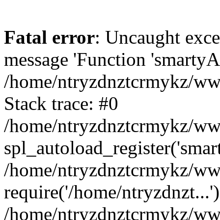
Fatal error
: Uncaught exce
message 'Function 'smartyAu
/home/ntryzdnztcrmykz/www
Stack trace: #0
/home/ntryzdnztcrmykz/wwwr
spl_autoload_register('smar
/home/ntryzdnztcrmykz/www
require('/home/ntryzdnzt...'
/home/ntryzdnztcrmykz/www